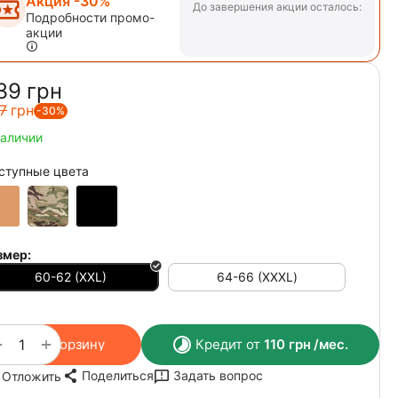
Акция -30%
До завершения акции осталось:
Подробности промо-
акции
39‍
грн
7‍
грн
-30%
наличии
ступные цвета
змер:
60-62 (XXL)
64-66 (ХХХL)
+
−
В корзину
Кредит от
110
грн
/мес.
Поделиться
Задать вопрос
Отложить