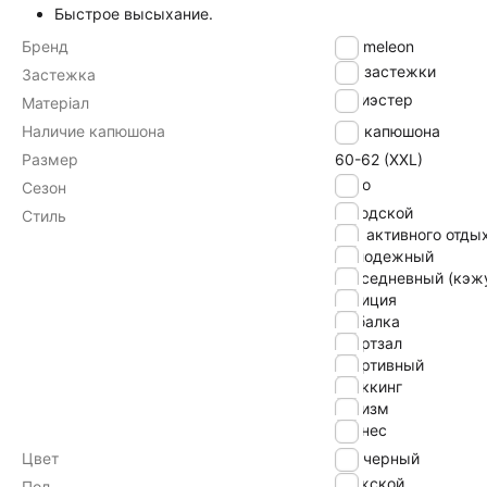
Быстрое высыхание.
Бренд
Chameleon
без застежки
Застежка
полиэстер
Матеріал
Наличие капюшона
без капюшона
Размер
60-62 (XXL)
Лето
Сезон
городской
Стиль
для активного отды
молодежный
повседневный (кэж
полиция
рыбалка
спортзал
спортивный
треккинг
туризм
фитнес
Цвет
черный
Мужской
Пол