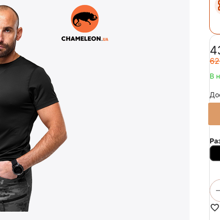
‍4
‍62
В 
До
Ра