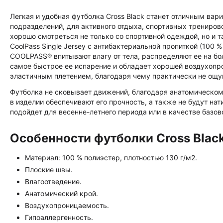
Легкая и удобная футболка Cross Black станет отличным ва
подразделений, для активного отдыха, спортивных трениров
хорошо смотреться не только со спортивной одеждой, но и т
CoolPass Single Jersey с антибактериальной пропиткой (100 
COOLPASS® впитывают влагу от тела, распределяют ее на бо
самое быстрое ее испарение и обладает хорошей воздухопр
эластичным плетением, благодаря чему практически не ощу
Футболка не сковывает движений, благодаря анатомическому
в изделии обеспечивают его прочность, а также не будут на
подойдет для весенне-летнего периода или в качестве базов
Особенности футболки Cross Blac
Материал: 100 % полиэстер, плотностью 130 г/м2.
Плоские швы.
Влагоотведение.
Анатомический крой.
Воздухопроницаемость.
Гипоаллергенность.