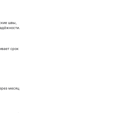
ские швы,
надёжности.
ивает срок
через месяц