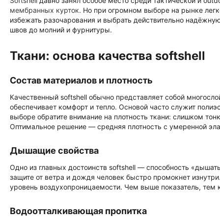
Softshell
давно занял особое место среди тактической и outd
мембранных курток
. Но при огромном выборе на рынке легк
избежать разочарования и выбрать действительно надёжную
швов до молний и фурнитуры.
Ткани: основа качества softshell
Состав материалов и плотность
Качественный softshell обычно представляет собой многослой
обеспечивает комфорт и тепло. Основой часто служит полиэс
выборе обратите внимание на плотность ткани: слишком тон
Оптимальное решение — средняя плотность с умеренной эл
Дышащие свойства
Одно из главных достоинств softshell — способность «дышат
защите от ветра и дождя человек быстро промокнет изнутри
уровень воздухопроницаемости. Чем выше показатель, тем 
Водоотталкивающая пропитка