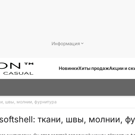
Информация
Новинки
Хиты продаж
Акции и ск
ни, швы, молнии, фурнитура
oftshell: ткани, швы, молнии, ф