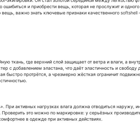
oor-экипировки. Он стал золотой серединой между лёгкостью ф
о ошибиться и приобрести вещь, которая не прослужит и одного
 вещь, важно знать ключевые признаки качественного
softshell
—
ную ткань, где верхний слой защищает от ветра и влаги, а внут
тер с добавлением эластана, что даёт эластичность и свободу
кая быстро протрётся, а чрезмерно жёсткая ограничит подвижн
астичностью.
ь». При активных нагрузках влага должна отводиться наружу, и
. Проверить это можно по маркировке: у серьёзных производит
комфортнее в одежде при активных действиях.