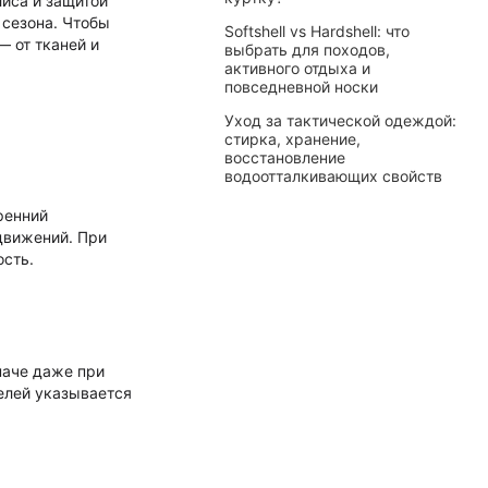
лиса и защитой
 сезона. Чтобы
Softshell vs Hardshell: что
 от тканей и
выбрать для походов,
активного отдыха и
повседневной носки
Уход за тактической одеждой:
стирка, хранение,
восстановление
водоотталкивающих свойств
ренний
 движений. При
ость.
наче даже при
елей указывается