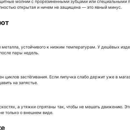
защитные молнии с прорезиненными зубцами или специальными 
олностью открытая и ничем не защищена — это явный минус.
ают
 металла, устойчивого к низким температурам. У дешёвых изде
после пары недель.
н циклов застёгивания. Если липучка слабо держит уже в магаз
авить на запястье.
скостях, а утяжки спрятаны так, чтобы не мешать движению. Это
не только о внешнем виде.
ке