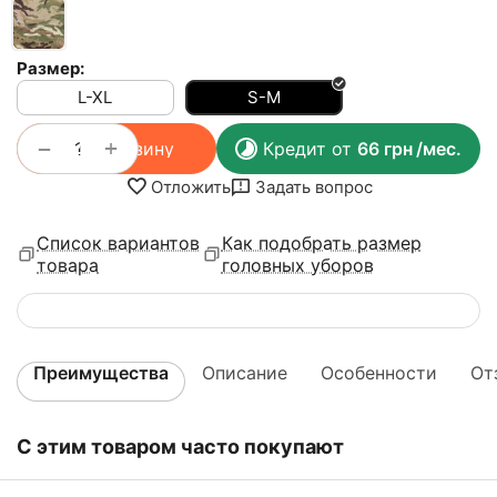
Размер:
L-XL
S-M
+
−
В корзину
Кредит от
66
грн
/мес.
Отложить
Задать вопрос
Список вариантов
Как подобрать размер
товара
головных уборов
Преимущества
Описание
Особенности
От
С этим товаром часто покупают